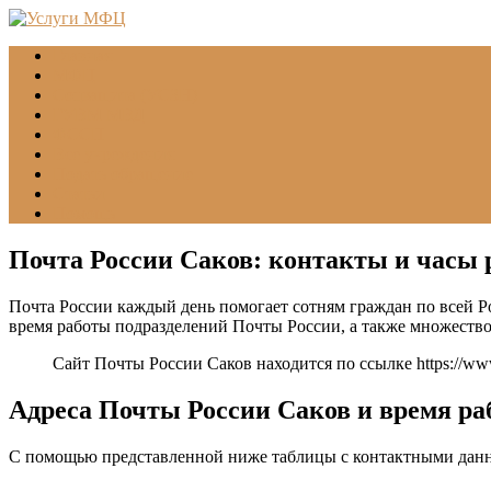
Главная
МФЦ
Соцзащита (УСЗН)
ГУВМ МВД
ФССП
Все учреждения
Подать обращение
Статьи
Помощь
Почта России Саков: контакты и часы
Почта России каждый день помогает сотням граждан по всей Р
время работы подразделений Почты России, а также множеств
Сайт Почты России Саков находится по ссылке
https://ww
Адреса Почты России Саков и время р
С помощью представленной ниже таблицы с контактными дан