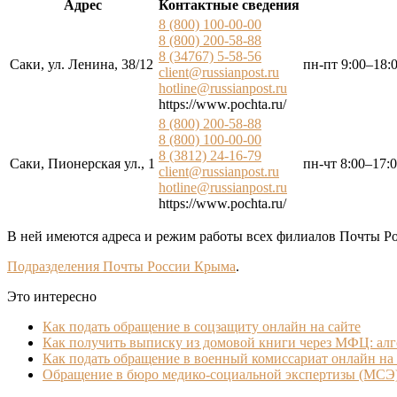
Адрес
Контактные сведения
8 (800) 100-00-00
8 (800) 200-58-88
8 (34767) 5-58-56
Саки, ул. Ленина, 38/12
пн-пт 9:00–18:
client@russianpost.ru
hotline@russianpost.ru
https://www.pochta.ru/
8 (800) 200-58-88
8 (800) 100-00-00
8 (3812) 24-16-79
Саки, Пионерская ул., 1
пн-чт 8:00–17:0
client@russianpost.ru
hotline@russianpost.ru
https://www.pochta.ru/
В ней имеются адреса и режим работы всех филиалов Почты Ро
Подразделения Почты России Крыма
.
Это интересно
Как подать обращение в соцзащиту онлайн на сайте
Как получить выписку из домовой книги через МФЦ: ал
Как подать обращение в военный комиссариат онлайн на 
Обращение в бюро медико-социальной экспертизы (МСЭ