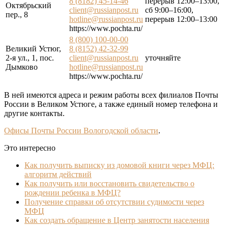
8 (8182) 45-14-46
перерыв 12:00–13:00,
Октябрьский
client@russianpost.ru
сб 9:00–16:00,
пер., 8
hotline@russianpost.ru
перерыв 12:00–13:00
https://www.pochta.ru/
8 (800) 100-00-00
Великий Устюг,
8 (8152) 42-32-99
2-я ул., 1, пос.
client@russianpost.ru
уточняйте
Дымково
hotline@russianpost.ru
https://www.pochta.ru/
В ней имеются адреса и режим работы всех филиалов Почты
России в Великом Устюге, а также единый номер телефона и
другие контакты.
Офисы Почты России Вологодской области
.
Это интересно
Как получить выписку из домовой книги через МФЦ:
алгоритм действий
Как получить или восстановить свидетельство о
рождении ребенка в МФЦ?
Получение справки об отсутствии судимости через
МФЦ
Как создать обращение в Центр занятости населения