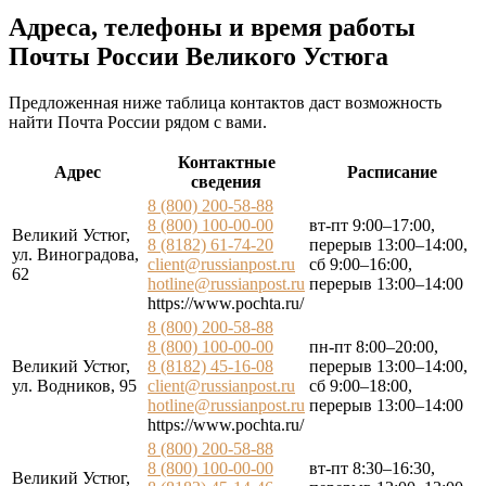
Адреса, телефоны и время работы
Почты России Великого Устюга
Предложенная ниже таблица контактов даст возможность
найти Почта России рядом с вами.
Контактные
Адрес
Расписание
сведения
8 (800) 200-58-88
8 (800) 100-00-00
вт-пт 9:00–17:00,
Великий Устюг,
8 (8182) 61-74-20
перерыв 13:00–14:00,
ул. Виноградова,
client@russianpost.ru
сб 9:00–16:00,
62
hotline@russianpost.ru
перерыв 13:00–14:00
https://www.pochta.ru/
8 (800) 200-58-88
8 (800) 100-00-00
пн-пт 8:00–20:00,
Великий Устюг,
8 (8182) 45-16-08
перерыв 13:00–14:00,
ул. Водников, 95
client@russianpost.ru
сб 9:00–18:00,
hotline@russianpost.ru
перерыв 13:00–14:00
https://www.pochta.ru/
8 (800) 200-58-88
8 (800) 100-00-00
вт-пт 8:30–16:30,
Великий Устюг,