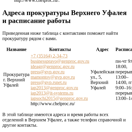
http://www.chelproc.ru/
.
Адреса прокуратуры Верхнего Уфалея
и расписание работы
Приведенная ниже таблица с контактами поможет найти
прокуратуру рядом с вами.
Название
Контакты
Адрес
Распис
+7 (35164) 2-34-73
businesspravo@genproc.gov.ru
пн-чт 9
ideagr@genproc.gov.ru
18:00,
press@gvp.gov.ru
Уфалейская
переры
Прокуратура
mamontov@gvp.gov.ru
ул., 5,
13:00–
г. Верхний
press@gvp.rsnet.ru
Верхний
14:00, п
Уфалей
iap2013@genproc.gov.ru
Уфалей
9:00–16:
iap2013@it-systems.ru
переры
iapsochi2015@genproc.gov.ru
13:00–1
http://www.chelproc.ru/
В этой таблице имеются адреса и время работы всех
отделений в Верхнем Уфалее, а также телефон справочной и
другие контакты.