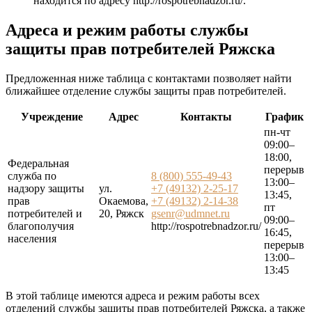
находится по адресу
http://rospotrebnadzor.ru/
.
Адреса и режим работы службы
защиты прав потребителей Ряжска
Предложенная ниже таблица с контактами позволяет найти
ближайшее отделение службы защиты прав потребителей.
Учреждение
Адрес
Контакты
График
пн-чт
09:00–
18:00,
Федеральная
перерыв
служба по
8 (800) 555-49-43
13:00–
надзору защиты
ул.
+7 (49132) 2-25-17
13:45,
прав
Окаемова,
+7 (49132) 2-14-38
пт
потребителей и
20, Ряжск
gsenr@udmnet.ru
09:00–
благополучия
http://rospotrebnadzor.ru/
16:45,
населения
перерыв
13:00–
13:45
В этой таблице имеются адреса и режим работы всех
отделений службы защиты прав потребителей Ряжска, а также