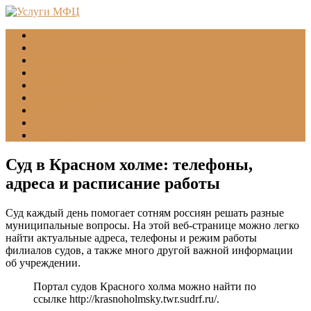
Главная
МФЦ
Соцзащита (УСЗН)
ГУВМ МВД
ФССП
Все учреждения
Подать обращение
Статьи
Помощь
Суд в Красном холме: телефоны,
адреса и расписание работы
Суд каждый день помогает сотням россиян решать разные
муниципальные вопросы. На этой веб-странице можно легко
найти актуальные адреса, телефоны и режим работы
филиалов судов, а также много другой важной информации
об учреждении.
Портал судов Красного холма можно найти по
ссылке
http://krasnoholmsky.twr.sudrf.ru/
.