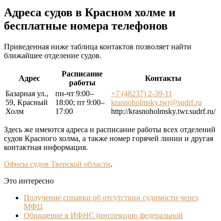
Адреса судов в Красном холме и
бесплатные номера телефонов
Приведенная ниже таблица контактов позволяет найти
ближайшее отделение судов.
Расписание
Адрес
Контакты
работы
Базарная ул.,
пн-чт 9:00–
+7 (48237) 2-39-11
59, Красный
18:00; пт 9:00–
krasnoholmsky.twr@sudrf.ru
Холм
17:00
http://krasnoholmsky.twr.sudrf.ru/
Здесь же имеются адреса и расписание работы всех отделений
судов Красного холма, а также номер горячей линии и другая
контактная информация.
Офисы судов Тверской области
.
Это интересно
Получение справки об отсутствии судимости через
МФЦ
Обращение в ИФНС (инспекцию федеральной