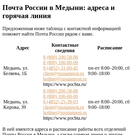
Почта России в Медыни: адреса и
горячая линия
Предложенная ниже таблица с контактной информацией
поможет найти Почта России рядом с вами.
Контактные
Адрес
Расписание
сведения
8 (800) 200-58-88
8 (800) 100-00-00
Медынь, ул.
8 (4852) 31-00-45
пн-пт 8:00–20:00, сб
Беляева, 1Б
client@russianpost.ru
9:00–18:00
hotline@russianpost.ru
https://www.pochta.ru/
8 (800) 200-58-88
8 (800) 100-00-00
Медынь, ул.
8 (4852) 25-39-03
пн-пт 8:00–20:00, сб
Кирова, 39
client@russianpost.ru
9:00–18:00
hotline@russianpost.ru
https://www.pochta.ru/
В ней имеются адреса и расписание работы всех отделений
Почты России в Медыни, а также горячая линия и другие