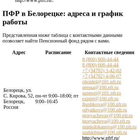
http://www.pfrf.ru/
.
ПФР в Белорецке: адреса и график
работы
Представленная ниже таблица с контактными данными
позволяет найти Пенсионный фонд рядом с вами.
Адрес
Расписание
Контактные сведения
8 (800) 600-44-44
8 (800) 600-44-44
+7 (34792) 3-42-02
+7 (34792) 4-06-07
obotdel@101.pfr.ru
pressa@100.pfr.ru
Белорецк, ул.
support@101.pfr.ru
С. Кирова, 52,
пн-чт 9:00–18:00; пт
expert@100.pfr.ru
Белорецк,
9:00–16:45
lbushkova@100.pfr.ru
Россия
odyatkova@100.pfr.ru
tgoryachevav@100.pfr.ru
tgoryacheva@100.pfr.ru
mamolokanova@100.pfr.ru
szahlebina@100.pfr.ru
http://www.pfrf.ru/