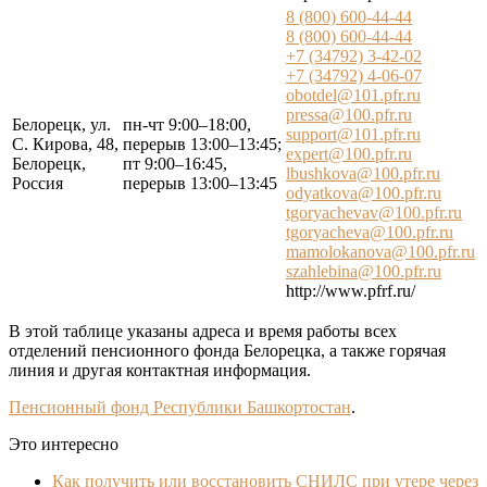
8 (800) 600-44-44
8 (800) 600-44-44
+7 (34792) 3-42-02
+7 (34792) 4-06-07
obotdel@101.pfr.ru
pressa@100.pfr.ru
Белорецк, ул.
пн-чт 9:00–18:00,
support@101.pfr.ru
С. Кирова, 48,
перерыв 13:00–13:45;
expert@100.pfr.ru
Белорецк,
пт 9:00–16:45,
lbushkova@100.pfr.ru
Россия
перерыв 13:00–13:45
odyatkova@100.pfr.ru
tgoryachevav@100.pfr.ru
tgoryacheva@100.pfr.ru
mamolokanova@100.pfr.ru
szahlebina@100.pfr.ru
http://www.pfrf.ru/
В этой таблице указаны адреса и время работы всех
отделений пенсионного фонда Белорецка, а также горячая
линия и другая контактная информация.
Пенсионный фонд Республики Башкортостан
.
Это интересно
Как получить или восстановить СНИЛС при утере через