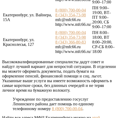
9:00–17:00
ПН 9:00–
8 (800) 700-00-04
19:00, ВТ-
Екатеринбург, ул. Вайнера,
8 (343) 354-73-98
ПТ 9:00–
15А
mfc@mfc66.ru
20:00, СБ
http://www.mfc66.ru/
9:00–17:00
8 (800) 700-00-04
ПН 8:00–
8 (343) 354-73-98
18:00, ВТ
Екатеринбург, ул.
8 (343) 366-80-83
8:00–20:00,
Краснолесья, 127
mfc@mfc66.ru
СР-СБ 8:00–
http://www.mfc66.ru/
18:00
Высококвалифицированные специалисты дадут совет и
найдут лучший вариант для непростой ситуации. B отделении
вы можете оформить документы, подать бумаги на
оформление пенсий, финансовой помощи и соц. льгот.
Указанные выше услуги вы имеетe возможность оформить в
самые короткие сроки, без длинных очередей и не теряя
личное время на бумажную волокиту.
Учреждение по предоставлению госуслуг
Ленинского района дает помощь по единому
телефонному номеру
8 (800) 700-00-04
.
Найти все адреса МФЦ Екатеринбурга можно на
этой