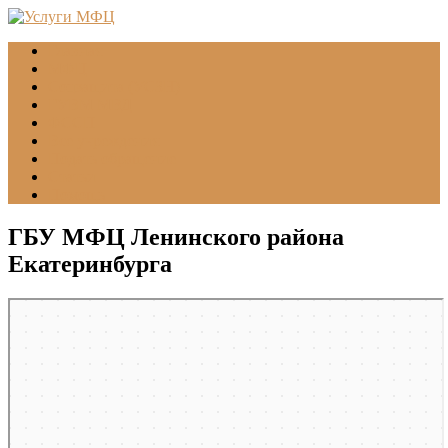
Главная
МФЦ
Соцзащита (УСЗН)
ГУВМ МВД
ФССП
Все учреждения
Подать обращение
Статьи
Помощь
ГБУ МФЦ Ленинского района
Екатеринбурга