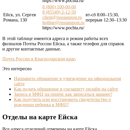
https://www.pochta.ru/
8 (800) 100-00-00
8 (85549) 2-12-50
Ейск, ул. Сергея
вт-сб 8:00–15:30,
client@russianpost.ru
Романа, 130
перерыв 12:30–13:30
hotline@russianpost.ru
https://www.pochta.ru/
В этой таблице имеются адреса и режим работы всех
филиалов Почты России Ейска, а также телефон для справок
и другие контактные данные.
Почта России в Краснодарском крае
.
Это интересно
Направить обращение в учреждение на официальном
сайте
Как подать обращение в соцзащиту онлайн на сайте
Запись в МФЦ на приём: как записаться заранее?
Как получить или восстановить свидетельство о
рождении ребенка в МФЦ?
Отделы на карте Ейска
Все адреса отделений отмечены на карте Ейска.