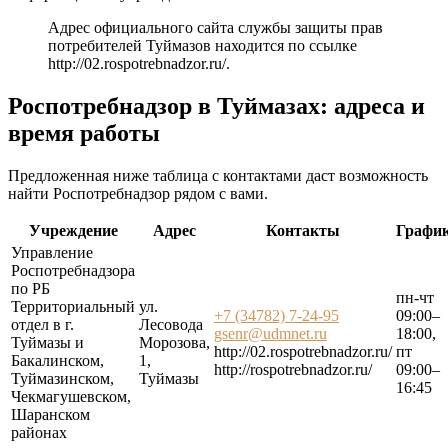
Адрес официального сайта службы защиты прав
потребителей Туймазов находится по ссылке
http://02.rospotrebnadzor.ru/
.
Роспотребнадзор в Туймазах: адреса и
время работы
Предложенная ниже таблица с контактами даст возможность
найти Роспотребнадзор рядом с вами.
Учреждение
Адрес
Контакты
Графи
Управление
Роспотребнадзора
по РБ
пн-чт
Территориальный
ул.
+7 (34782) 7-24-95
09:00–
отдел в г.
Лесовода
gsenr@udmnet.ru
18:00,
Туймазы и
Морозова,
http://02.rospotrebnadzor.ru/
пт
Бакалинском,
1,
http://rospotrebnadzor.ru/
09:00–
Туймазинском,
Туймазы
16:45
Чекмагушевском,
Шаранском
районах