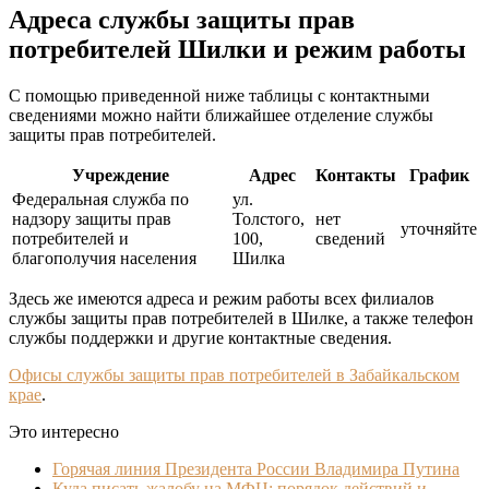
Адреса службы защиты прав
потребителей Шилки и режим работы
С помощью приведенной ниже таблицы с контактными
сведениями можно найти ближайшее отделение службы
защиты прав потребителей.
Учреждение
Адрес
Контакты
График
Федеральная служба по
ул.
надзору защиты прав
Толстого,
нет
уточняйте
потребителей и
100,
сведений
благополучия населения
Шилка
Здесь же имеются адреса и режим работы всех филиалов
службы защиты прав потребителей в Шилке, а также телефон
службы поддержки и другие контактные сведения.
Офисы службы защиты прав потребителей в Забайкальском
крае
.
Это интересно
Горячая линия Президента России Владимира Путина
Куда писать жалобу на МФЦ: порядок действий и