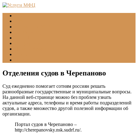
Главная
МФЦ
Соцзащита (УСЗН)
ГУВМ МВД
ФССП
Все учреждения
Подать обращение
Статьи
Помощь
Отделения судов в Черепаново
Суд ежедневно помогает сотням россиян решать
разнообразные государственные и муниципальные вопросы.
На данной веб-странице можно без проблем узнать
актуальные адреса, телефоны и время работы подразделений
судов, а также множество другой полезной информации об
организации.
Портал судов в Черепаново –
http://cherepanovsky.nsk.sudrf.ru/
.