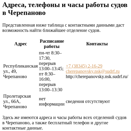
Адреса, телефоны и часы работы судов
в Черепаново
Представленная ниже таблица с контактными данными даст
возможность найти ближайшее отделение судов.
Расписание
Адрес
Контакты
работы
пн-чт 8:30–
17:30,
перерыв
Республиканская
+7 (38345) 2-16-29
13:00–13:45;
ул., 49,
cherepanovsky.nsk@sudrf.ru
пт 8:30–
Черепаново
http://cherepanovsky.nsk.sudrf.ru/
16:00,
перерыв
13:00–13:30
Пролетарская
нет
ул., 66А,
сведения отсутствуют
информации
Черепаново
Здесь же имеются адреса и часы работы всех отделений судов
в Черепаново, а также бесплатный телефон и другие
контактные данные.