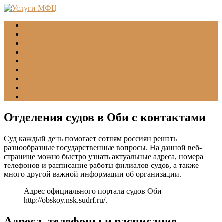
Главная
МФЦ
Соцзащита (УСЗН)
ГУВМ МВД
ФССП
Все учреждения
Подать обращение
Статьи
Помощь
Отделения судов в Оби с контактами
Суд каждый день помогает сотням россиян решать
разнообразные государственные вопросы. На данной веб-
странице можно быстро узнать актуальные адреса, номера
телефонов и расписание работы филиалов судов, а также
много другой важной информации об организации.
Адрес официального портала судов Оби –
http://obskoy.nsk.sudrf.ru/
.
Адреса, телефоны и расписание