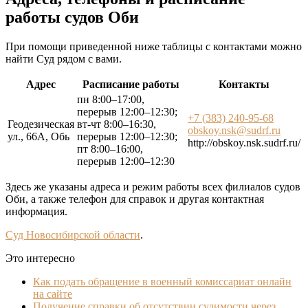
работы судов Оби
При помощи приведенной ниже таблицы с контактами можно
найти Суд рядом с вами.
Адрес
Расписание работы
Контакты
пн 8:00–17:00,
перерыв 12:00–12:30;
+7 (383) 240-95-68
Геодезическая
вт-чт 8:00–16:30,
obskoy.nsk@sudrf.ru
ул., 66А, Обь
перерыв 12:00–12:30;
http://obskoy.nsk.sudrf.ru/
пт 8:00–16:00,
перерыв 12:00–12:30
Здесь же указаны адреса и режим работы всех филиалов судов
Оби, а также телефон для справок и другая контактная
информация.
Суд Новосибирской области
.
Это интересно
Как подать обращение в военный комиссариат онлайн
на сайте
Получение справки об отсутствии судимости через