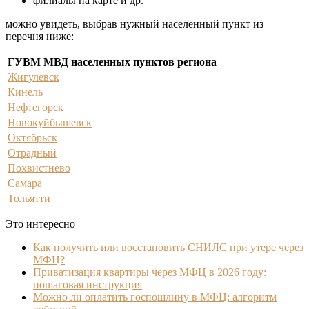
филиалы на карте и др.
можно увидеть, выбрав нужный населенный пункт из
перечня ниже:
ГУВМ МВД населенных пунктов региона
Жигулевск
Кинель
Нефтегорск
Новокуйбышевск
Октябрьск
Отрадный
Похвистнево
Самара
Тольятти
Это интересно
Как получить или восстановить СНИЛС при утере через
МФЦ?
Приватизация квартиры через МФЦ в 2026 году:
пошаговая инструкция
Можно ли оплатить госпошлину в МФЦ: алгоритм