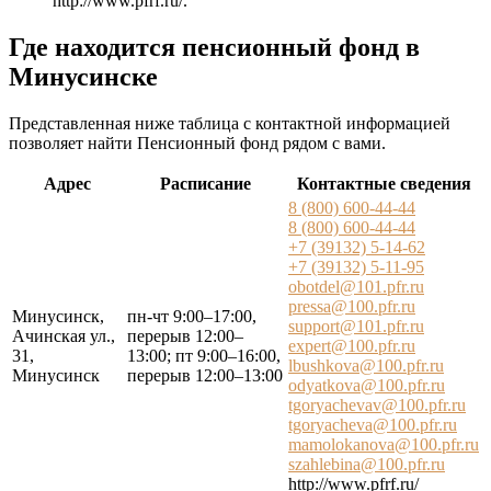
http://www.pfrf.ru/
.
Где находится пенсионный фонд в
Минусинске
Представленная ниже таблица с контактной информацией
позволяет найти Пенсионный фонд рядом с вами.
Адрес
Расписание
Контактные сведения
8 (800) 600-44-44
8 (800) 600-44-44
+7 (39132) 5-14-62
+7 (39132) 5-11-95
obotdel@101.pfr.ru
pressa@100.pfr.ru
Минусинск,
пн-чт 9:00–17:00,
support@101.pfr.ru
Ачинская ул.,
перерыв 12:00–
expert@100.pfr.ru
31,
13:00; пт 9:00–16:00,
lbushkova@100.pfr.ru
Минусинск
перерыв 12:00–13:00
odyatkova@100.pfr.ru
tgoryachevav@100.pfr.ru
tgoryacheva@100.pfr.ru
mamolokanova@100.pfr.ru
szahlebina@100.pfr.ru
http://www.pfrf.ru/