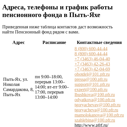
Адреса, телефоны и график работы
пенсионного фонда в Пыть-Яхе
Приведенная ниже таблица контактов даст возможность
найти Пенсионный фонд рядом с вами.
Адрес
Расписание
Контактные сведения
8 (800) 600-44-44
8 (800) 600-44-44
+7 (3463) 46-04-40
+7 (3463) 42-26-43
+7 (3463) 42-04-69
obotdel@101.pfr.ru
пн 9:00–18:00,
Пыть-Ях, ул.
pressa@100.pfr.ru
перерыв 13:00–
Николая
support@101.pfr.ru
14:00; вт-пт 9:00–
Самардакова, 8,
expert@100.pfr.ru
17:00, перерыв
Пыть-Ях
lbushkova@100.pfr.ru
13:00–14:00
odyatkova@100.pfr.ru
tgoryachevav@100.pfr.ru
tgoryacheva@100.pfr.ru
mamolokanova@100.pfr.ru
szahlebina@100.pfr.ru
http://www.pfrf.ru/