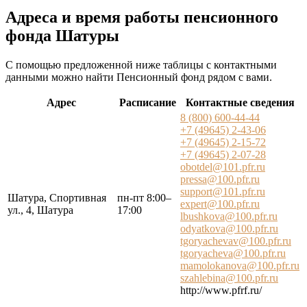
Адреса и время работы пенсионного
фонда Шатуры
С помощью предложенной ниже таблицы с контактными
данными можно найти Пенсионный фонд рядом с вами.
Адрес
Расписание
Контактные сведения
8 (800) 600-44-44
+7 (49645) 2-43-06
+7 (49645) 2-15-72
+7 (49645) 2-07-28
obotdel@101.pfr.ru
pressa@100.pfr.ru
support@101.pfr.ru
Шатура, Спортивная
пн-пт 8:00–
expert@100.pfr.ru
ул., 4, Шатура
17:00
lbushkova@100.pfr.ru
odyatkova@100.pfr.ru
tgoryachevav@100.pfr.ru
tgoryacheva@100.pfr.ru
mamolokanova@100.pfr.ru
szahlebina@100.pfr.ru
http://www.pfrf.ru/