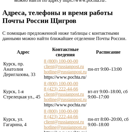
можно найти по адресу
https://www.pochta.ru/
.
Адреса, телефоны и время работы
Почты России Щигров
С помощью предложенной ниже таблицы с контактными
данными можно найти ближайшее отделение Почты России.
Контактные
Адрес
Расписание
сведения
8 (800) 100-00-00
Курск, пр.
client@russianpost.ru
Анатолия
пн-пт 9:00–13:00
hotline@russianpost.ru
Дериглазова, 33
https://www.pochta.ru/
8 (800) 100-00-00
8 (423) 222-44-66
Курск, 1-я
вт-пт 9:00–18:00, сб
client@russianpost.ru
Стрелецкая ул., 45
9:00–17:00
hotline@russianpost.ru
https://www.pochta.ru/
8 (800) 100-00-00
8 (423) 222-44-66
Курск, ул.
пн-пт 8:00–20:00, сб
client@russianpost.ru
Гагарина, 4
9:00–18:00
hotline@russianpost.ru