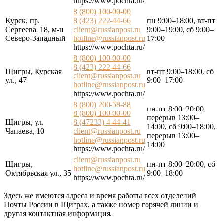
https://www.pochta.ru/
8 (800) 100-00-00
Курск, пр.
8 (423) 222-44-66
пн 9:00–18:00, вт-пт
Сергеева, 18, м-н
client@russianpost.ru
9:00–19:00, сб 9:00–
Северо-Западный
hotline@russianpost.ru
17:00
https://www.pochta.ru/
8 (800) 100-00-00
8 (423) 222-44-66
Щигры, Курская
вт-пт 9:00–18:00, сб
client@russianpost.ru
ул., 47
9:00–17:00
hotline@russianpost.ru
https://www.pochta.ru/
8 (800) 200-58-88
пн-пт 8:00–20:00,
8 (800) 100-00-00
перерыв 13:00–
Щигры, ул.
8 (47233) 4-44-41
14:00, сб 9:00–18:00,
Чапаева, 10
client@russianpost.ru
перерыв 13:00–
hotline@russianpost.ru
14:00
https://www.pochta.ru/
client@russianpost.ru
Щигры,
пн-пт 8:00–20:00, сб
hotline@russianpost.ru
Октябрьская ул., 35
9:00–18:00
https://www.pochta.ru/
Здесь же имеются адреса и время работы всех отделений
Почты России в Щиграх, а также номер горячей линии и
другая контактная информация.