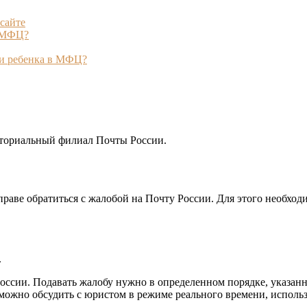
сайте
з МФЦ?
ии ребенка в МФЦ?
риториальный филиал Почты России.
раве обратиться с жалобой на Почту России. Для этого необход
.
ссии. Подавать жалобу нужно в определенном порядке, указан
можно обсудить с юристом в режиме реального времени, использ