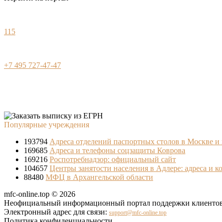
115
+7 495 727-47-47
Популярные учреждения
193794
Адреса отделений паспортных столов в Москве и
169685
Адреса и телефоны соцзащиты Коврова
169216
Роспотребнадзор: официальный сайт
104657
Центры занятости населения в Адлере: адреса и к
88480
МФЦ в Архангельской области
mfc-online.top © 2026
Неофициальный информационный портал поддержки клиентов 
Электронный адрес для связи:
support@mfc-online.top
Политика конфиденциальности