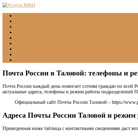
Главная
МФЦ
Соцзащита (УСЗН)
ГУВМ МВД
ФССП
Все учреждения
Подать обращение
Статьи
Помощь
Почта России в Таловой: телефоны и р
Почта России каждый день помогает сотням граждан по всей Р
актуальные адреса, телефоны и режим работы подразделений 
Официальный сайт Почты России Таловой –
https://www.
Адреса Почты России Таловой и режим
Приведенная ниже таблица с контактными сведениями даст во