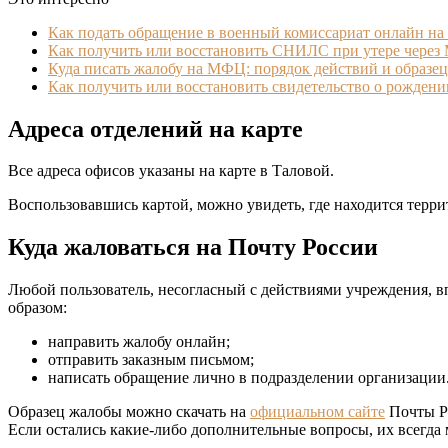
Как подать обращение в военный комиссариат онлайн на 
Как получить или восстановить СНИЛС при утере чере
Куда писать жалобу на МФЦ: порядок действий и образец
Как получить или восстановить свидетельство о рожден
Адреса отделений на карте
Все адреса офисов указаны на карте в Таловой.
Воспользовавшись картой, можно увидеть, где находится тер
Куда жаловаться на Почту России
Любой пользователь, несогласный с действиями учреждения, вп
образом:
направить жалобу онлайн;
отправить заказным письмом;
написать обращение лично в подразделении организации
Образец жалобы можно скачать на
официальном сайте
Почты Ро
Если остались какие-либо дополнительные вопросы, их всегда 