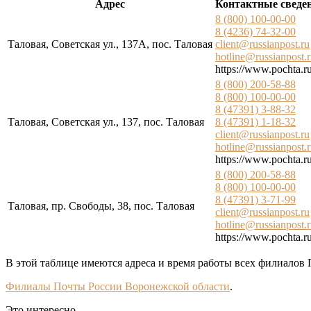
Адрес
Контактные сведе
8 (800) 100-00-00
8 (4236) 74-32-00
Таловая, Советская ул., 137А, пос. Таловая
client@russianpost.ru
hotline@russianpost.
https://www.pochta.ru
8 (800) 200-58-88
8 (800) 100-00-00
8 (47391) 3-88-32
Таловая, Советская ул., 137, пос. Таловая
8 (47391) 1-18-32
client@russianpost.ru
hotline@russianpost.
https://www.pochta.ru
8 (800) 200-58-88
8 (800) 100-00-00
8 (47391) 3-71-99
Таловая, пр. Свободы, 38, пос. Таловая
client@russianpost.ru
hotline@russianpost.
https://www.pochta.ru
В этой таблице имеются адреса и время работы всех филиалов 
Филиалы Почты России Воронежской области
.
Это интересно