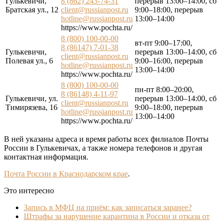
Гулькевичи,
8 (862) 243-74-31
перерыв 13:00–14:00, сб
Братская ул., 12
client@russianpost.ru
9:00–18:00, перерыв
hotline@russianpost.ru
13:00–14:00
https://www.pochta.ru/
8 (800) 100-00-00
вт-пт 9:00–17:00,
8 (86147) 7-01-38
Гулькевичи,
перерыв 13:00–14:00, сб
client@russianpost.ru
Полевая ул., 6
9:00–16:00, перерыв
hotline@russianpost.ru
13:00–14:00
https://www.pochta.ru/
8 (800) 100-00-00
пн-пт 8:00–20:00,
8 (86148) 4-11-97
Гулькевичи, ул.
перерыв 13:00–14:00, сб
client@russianpost.ru
Тимирязева, 16
9:00–18:00, перерыв
hotline@russianpost.ru
13:00–14:00
https://www.pochta.ru/
В ней указаны адреса и время работы всех филиалов Почты
России в Гулькевичах, а также номера телефонов и другая
контактная информация.
Почта России в Краснодарском крае
.
Это интересно
Запись в МФЦ на приём: как записаться заранее?
Штрафы за нарушение карантина в России и отказа от