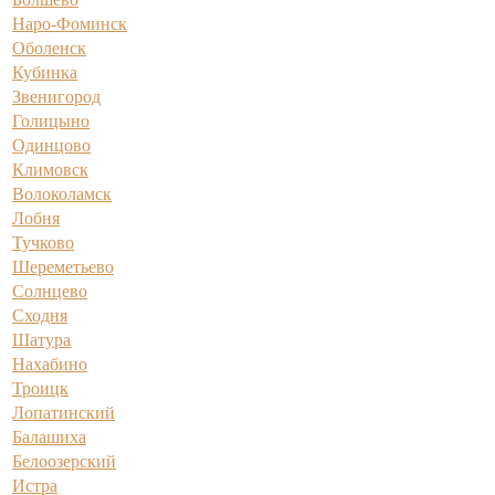
Наро-Фоминск
Оболенск
Кубинка
Звенигород
Голицыно
Одинцово
Климовск
Волоколамск
Лобня
Тучково
Шереметьево
Солнцево
Сходня
Шатура
Нахабино
Троицк
Лопатинский
Балашиха
Белоозерский
Истра