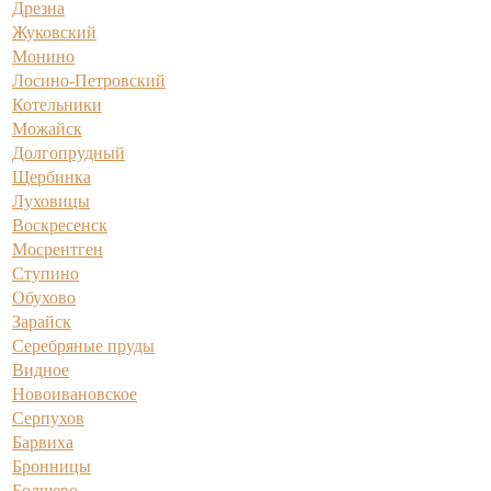
Дрезна
Жуковский
Монино
Лосино-Петровский
Котельники
Можайск
Долгопрудный
Щербинка
Луховицы
Воскресенск
Мосрентген
Ступино
Обухово
Зарайск
Серебряные пруды
Видное
Новоивановское
Серпухов
Барвиха
Бронницы
Болшево