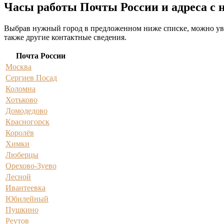
Часы работы Почты России и адреса с 
Выбрав нужный город в предложенном ниже списке, можно увид
также другие контактные сведения.
Почта России
Москва
Сергиев Посад
Коломна
Хотьково
Домодедово
Красногорск
Королёв
Химки
Люберцы
Орехово-Зуево
Лесной
Ивантеевка
Юбилейный
Пушкино
Реутов