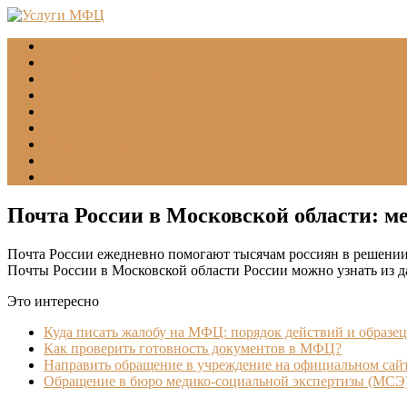
Главная
МФЦ
Соцзащита (УСЗН)
ГУВМ МВД
ФССП
Все учреждения
Подать обращение
Статьи
Помощь
Почта России в Московской области: м
Почта России ежедневно помогают тысячам россиян в решении 
Почты России в Московской области России можно узнать из д
Это интересно
Куда писать жалобу на МФЦ: порядок действий и образец
Как проверить готовность документов в МФЦ?
Направить обращение в учреждение на официальном сай
Обращение в бюро медико-социальной экспертизы (МСЭ