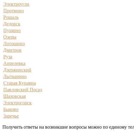
Электроугли
Протвино
Рошаль
Дедовск
Пущино
Озеры
Лотошино
Дмитров
Руза
Апрелевка
Дзержинский
Лыткарино
Старая Купавна
Павловский Посад
Шаховская
Электрогорск
Быково
Заречье
Получить ответы на возникшие вопросы можно по единому теле