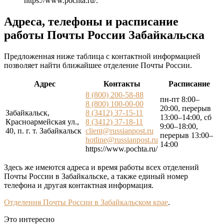
https://www.pochta.ru/
.
Адреса, телефоны и расписание
работы Почты России Забайкальска
Предложенная ниже таблица с контактной информацией
позволяет найти ближайшее отделение Почты России.
Адрес
Контакты
Расписание
8 (800) 200-58-88
пн-пт 8:00–
8 (800) 100-00-00
20:00, перерыв
Забайкальск,
8 (3412) 37-15-11
13:00–14:00, сб
Красноармейская ул.,
8 (3412) 37-18-11
9:00–18:00,
40, п. г. т. Забайкальск
client@russianpost.ru
перерыв 13:00–
hotline@russianpost.ru
14:00
https://www.pochta.ru/
Здесь же имеются адреса и время работы всех отделений
Почты России в Забайкальске, а также единый номер
телефона и другая контактная информация.
Отделения Почты России в Забайкальском крае
.
Это интересно