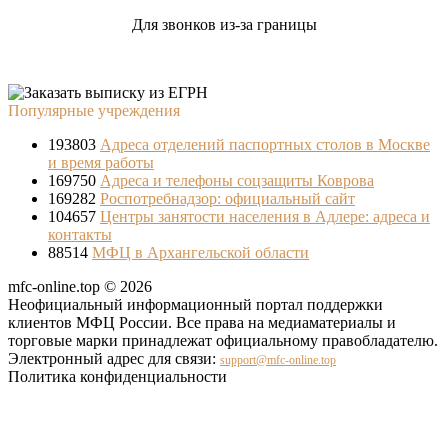
Для звонков из-за границы
Популярные учреждения
193803
Адреса отделений паспортных столов в Москве
и время работы
169750
Адреса и телефоны соцзащиты Коврова
169282
Роспотребнадзор: официальный сайт
104657
Центры занятости населения в Адлере: адреса и
контакты
88514
МФЦ в Архангельской области
mfc-online.top © 2026
Неофициальный информационный портал поддержки
клиентов МФЦ России. Все права на медиаматериалы и
торговые марки принадлежат официальному правобладателю.
Электронный адрес для связи:
support@mfc-online.top
Политика конфиденциальности