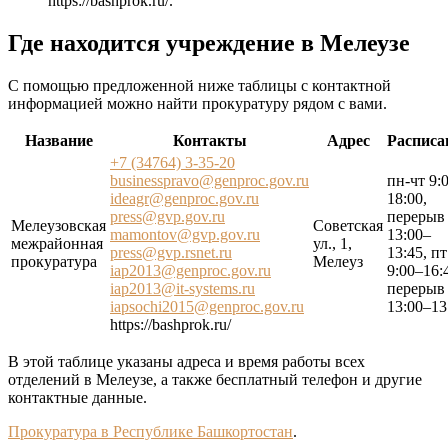
https://bashprok.ru/
.
Где находится учреждение в Мелеузе
С помощью предложенной ниже таблицы с контактной
информацией можно найти прокуратуру рядом с вами.
Название
Контакты
Адрес
Расписа
+7 (34764) 3-35-20
businesspravo@genproc.gov.ru
пн-чт 9:
ideagr@genproc.gov.ru
18:00,
press@gvp.gov.ru
перерыв
Мелеузовская
Советская
mamontov@gvp.gov.ru
13:00–
межрайонная
ул., 1,
press@gvp.rsnet.ru
13:45, пт
прокуратура
Мелеуз
iap2013@genproc.gov.ru
9:00–16:
iap2013@it-systems.ru
перерыв
iapsochi2015@genproc.gov.ru
13:00–13
https://bashprok.ru/
В этой таблице указаны адреса и время работы всех
отделений в Мелеузе, а также бесплатный телефон и другие
контактные данные.
Прокуратура в Республике Башкортостан
.