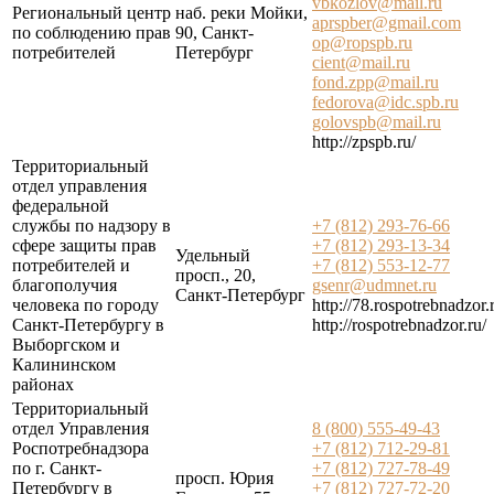
vbkozlov@mail.ru
Региональный центр
наб. реки Мойки,
aprspber@gmail.com
по соблюдению прав
90, Санкт-
op@ropspb.ru
потребителей
Петербург
cient@mail.ru
fond.zpp@mail.ru
fedorova@idc.spb.ru
golovspb@mail.ru
http://zpspb.ru/
Территориальный
отдел управления
федеральной
службы по надзору в
+7 (812) 293-76-66
сфере защиты прав
+7 (812) 293-13-34
Удельный
потребителей и
+7 (812) 553-12-77
просп., 20,
благополучия
gsenr@udmnet.ru
Санкт-Петербург
человека по городу
http://78.rospotrebnadzor.
Санкт-Петербургу в
http://rospotrebnadzor.ru/
Выборгском и
Калининском
районах
Территориальный
отдел Управления
8 (800) 555-49-43
Роспотребнадзора
+7 (812) 712-29-81
по г. Санкт-
+7 (812) 727-78-49
просп. Юрия
Петербургу в
+7 (812) 727-72-20