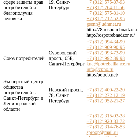
сфере защиты прав
19, Санкт-
+7 (812) 575-87-93
потребителей и
Петербург
+7 (812) 764-11-56
благополучия
+7 (812) 575-81-10
человека
+7 (812) 712-52-95
gsenr@udmnet.ru
http://78.rospotrebnadzor.
http://rospotrebnadzor.ru/
+7 (812) 994-34-99
+7 (812) 909-90-95
Суворовский
+7 (812) 993-73-99
Союз потребителей
просп., 65Б,
+7 (812) 992-39-98
Санкт-Петербург
kna@potreballiance.ru
info@cpno.ru
http://potreb.net/
Экспертный центр
общества
Невский просп.,
+7 (812) 400-22-20
потребителей г.
78, Санкт-
+7 (812) 272-12-19
Санкт-Петербург и
Петербург
+7 (812) 952-21-27
Ленинградской
области
+7 (812) 315-03-38
+7 (812) 920-83-72
+7 (812) 314-76-53
sproop@mail.ru