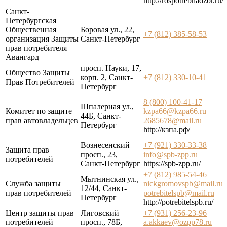
http://rospotrebnadzor.ru/
Санкт-
Петербургская
Общественная
Боровая ул., 22,
+7 (812) 385-58-53
организация Защиты
Санкт-Петербург
прав потребителя
Авангард
просп. Науки, 17,
Общество Защиты
корп. 2, Санкт-
+7 (812) 330-10-41
Прав Потребителей
Петербург
8 (800) 100-41-17
Шпалерная ул.,
Комитет по защите
kzpa66@kzpa66.ru
44Б, Санкт-
прав автовладельцев
2685678@mail.ru
Петербург
http://кзпа.рф/
Вознесенский
+7 (921) 330-33-38
Защита прав
просп., 23,
info@spb-zpp.ru
потребителей
Санкт-Петербург
https://spb-zpp.ru/
+7 (812) 985-54-46
Мытнинская ул.,
Служба защиты
nickgromovspb@mail.ru
12/44, Санкт-
прав потребителей
potrebitelspb@mail.ru
Петербург
http://potrebitelspb.ru/
Центр защиты прав
Лиговский
+7 (931) 256-23-96
потребителей
просп., 78Б,
a.akkaev@ozpp78.ru