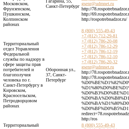
Гагарина, 55,
Московском,
gsenr@udmnet.ru
Санкт-Петербург
Фрунзенском,
http://78.rospotrebnadzor.
Пушкинском,
http://69.rospotrebnadzor.
Колпинском
http://rospotrebnadzor.ru/
районах
8 (800) 555-49-43
+7 (812) 712-29-81
+7 (812) 786-20-08
Территориальный
+7 (812) 786-12-29
отдел Управления
+7 (812) 786-12-19
Федеральной
+7 (812) 786-12-10
службы по надзору в
+7 (812) 786-20-32
сфере защиты прав
gsenr@udmnet.ru
потребителей и
Оборонная ул.,
http://78.rospotrebnadzor.
благополучия
37, Санкт-
http://78.rospotreb
человека по г.
Петербург
%D0%BE%D1%82%D0
Санкт-Петербургу в
%D1%80%D0%BE%D1
Кировском,
%D0%B3%D0%BE%D1
Красносельском,
%D0%BA%D0%B8%D1
Петродворцовом
%D0%BA%D1%80%D0
районах
%D0%BF%D0%B5%D1
redirect=78.rospotreb
http://ros
Территориальный
8 (800) 555-49-43