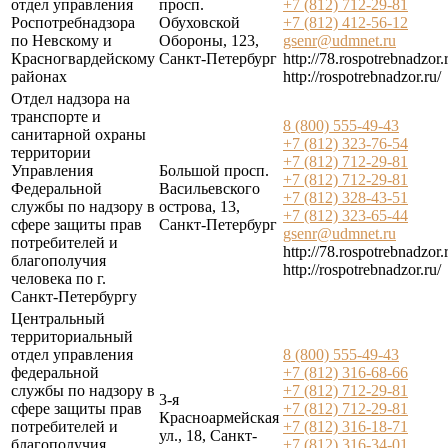
отдел управления
просп.
+7 (812) 712-29-81
Роспотребнадзора
Обуховской
+7 (812) 412-56-12
по Невскому и
Обороны, 123,
gsenr@udmnet.ru
Красногвардейскому
Санкт-Петербург
http://78.rospotrebnadzor.
районах
http://rospotrebnadzor.ru/
Отдел надзора на
транспорте и
8 (800) 555-49-43
санитарной охраны
+7 (812) 323-76-54
территории
+7 (812) 712-29-81
Управления
Большой просп.
+7 (812) 712-29-81
Федеральной
Васильевского
+7 (812) 328-43-51
службы по надзору в
острова, 13,
+7 (812) 323-65-44
сфере защиты прав
Санкт-Петербург
gsenr@udmnet.ru
потребителей и
http://78.rospotrebnadzor.
благополучия
http://rospotrebnadzor.ru/
человека по г.
Санкт-Петербургу
Центральный
территориальный
отдел управления
8 (800) 555-49-43
федеральной
+7 (812) 316-68-66
службы по надзору в
+7 (812) 712-29-81
3-я
сфере защиты прав
+7 (812) 712-29-81
Красноармейская
потребителей и
+7 (812) 316-18-71
ул., 18, Санкт-
благополучия
+7 (812) 316-34-01