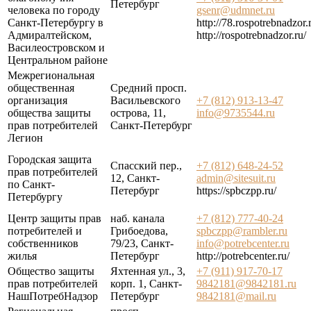
Петербург
человека по городу
gsenr@udmnet.ru
Санкт-Петербургу в
http://78.rospotrebnadzor.
Адмиралтейском,
http://rospotrebnadzor.ru/
Василеостровском и
Центральном районе
Межрегиональная
общественная
Средний просп.
организация
Васильевского
+7 (812) 913-13-47
общества защиты
острова, 11,
info@9735544.ru
прав потребителей
Санкт-Петербург
Легион
Городская защита
Спасский пер.,
+7 (812) 648-24-52
прав потребителей
12, Санкт-
admin@sitesuit.ru
по Санкт-
Петербург
https://spbczpp.ru/
Петербургу
Центр защиты прав
наб. канала
+7 (812) 777-40-24
потребителей и
Грибоедова,
spbczpp@rambler.ru
собственников
79/23, Санкт-
info@potrebcenter.ru
жилья
Петербург
http://potrebcenter.ru/
Общество защиты
Яхтенная ул., 3,
+7 (911) 917-70-17
прав потребителей
корп. 1, Санкт-
9842181@9842181.ru
НашПотребНадзор
Петербург
9842181@mail.ru