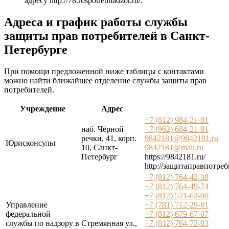
адресу
http://78.rospotrebnadzor.ru/
.
Адреса и график работы службы
защиты прав потребителей в Санкт-
Петербурге
При помощи предложенной ниже таблицы с контактами
можно найти ближайшее отделение службы защиты прав
потребителей.
Учреждение
Адрес
+7 (812) 984-21-81
наб. Чёрной
+7 (962) 684-21-81
речки, 41, корп.
9842181@9842181.ru
Юрисконсульт
10, Санкт-
9842181@mail.ru
Петербург
https://9842181.ru/
http://защитаправпотреб
+7 (812) 764-42-38
+7 (812) 764-49-74
+7 (812) 571-62-00
Управление
+7 (781) 712-29-81
федеральной
+7 (812) 679-67-07
службы по надзору в
Стремянная ул.,
+7 (812) 764-72-03