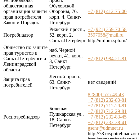
Региональная
просп.
общественная
Обуховской
организация защиты
Обороны, 76,
+7 (812) 412-75-00
прав потребителя
корп. 4, Санкт-
Закон и Порядок
Петербург
Рижский просп.,
+7 (921) 359-70-58
Потребнадзор
52, корп. 2,
3597058@mail.ru
Санкт-Петербург
http://urdom-spb.ru/
Общество по защите
наб. Чёрной
прав туристов в
речки, 41, корп.
Санкт-Петербурге и
+7 (812) 984-21-81
3, Санкт-
Ленинградской
Петербург
области
Лесной просп.,
Защита прав
63, Санкт-
нет сведений
потребителей
Петербург
8 (800) 555-49-43
+7 (812) 232-80-81
+7 (812) 712-29-81
Большая
+7 (812) 712-29-81
Пушкарская ул.,
Роспотребнадзор
+7 (812) 232-83-45
18, Санкт-
+7 (812) 233-38-41
Петербург
gsenr@udmnet.ru
http://78.rospotrebnadzor.