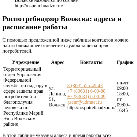
Волжске находится по ссылке
http://rospotrebnadzor.ru/
.
Роспотребнадзор Волжска: адреса и
расписание работы
С помощью предложенной ниже таблицы контактов можно
найти ближайшее отделение службы защиты прав
потребителей.
Учреждение
Адрес
Контакты
График
Территориальный
отдел Управления
Федеральной
пн-чт
службы по надзору в
8 (800) 555-49-43
ул.
09:00–
сфере защиты прав
+7 (83631) 6-00-88
Ленина,
18:00,
потребителей и
+7 (83631) 6-00-09
51,
пт
благополучия
gsenr@udmnet.ru
Волжск
09:00–
человека по
http://rospotrebnadzor.ru/
16:45
Республике Марий
Эл в Волжском
районе
В этой таблице указаны адреса и время работы всех