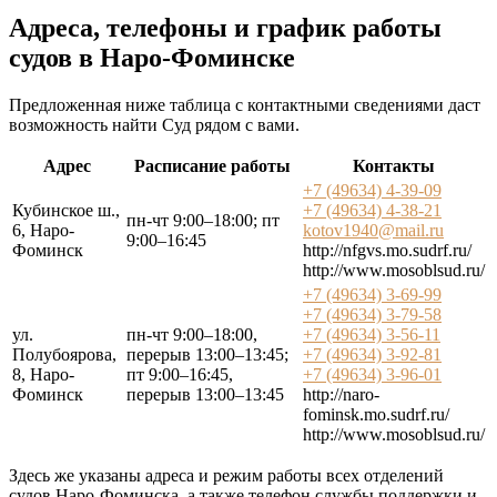
Адреса, телефоны и график работы
судов в Наро-Фоминске
Предложенная ниже таблица с контактными сведениями даст
возможность найти Суд рядом с вами.
Адрес
Расписание работы
Контакты
+7 (49634) 4-39-09
Кубинское ш.,
+7 (49634) 4-38-21
пн-чт 9:00–18:00; пт
6, Наро-
kotov1940@mail.ru
9:00–16:45
Фоминск
http://nfgvs.mo.sudrf.ru/
http://www.mosoblsud.ru/
+7 (49634) 3-69-99
+7 (49634) 3-79-58
ул.
пн-чт 9:00–18:00,
+7 (49634) 3-56-11
Полубоярова,
перерыв 13:00–13:45;
+7 (49634) 3-92-81
8, Наро-
пт 9:00–16:45,
+7 (49634) 3-96-01
Фоминск
перерыв 13:00–13:45
http://naro-
fominsk.mo.sudrf.ru/
http://www.mosoblsud.ru/
Здесь же указаны адреса и режим работы всех отделений
судов Наро-Фоминска, а также телефон службы поддержки и