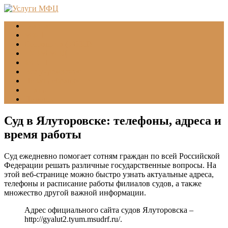
Главная
МФЦ
Соцзащита (УСЗН)
ГУВМ МВД
ФССП
Все учреждения
Подать обращение
Статьи
Помощь
Суд в Ялуторовске: телефоны, адреса и
время работы
Суд ежедневно помогает сотням граждан по всей Российской
Федерации решать различные государственные вопросы. На
этой веб-странице можно быстро узнать актуальные адреса,
телефоны и расписание работы филиалов судов, а также
множество другой важной информации.
Адрес официального сайта судов Ялуторовска –
http://gyalut2.tyum.msudrf.ru/
.