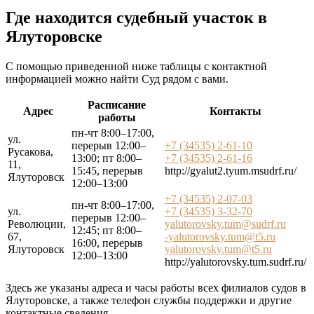
Где находится судебный участок в
Ялуторовске
С помощью приведенной ниже таблицы с контактной
информацией можно найти Суд рядом с вами.
Расписание
Адрес
Контакты
работы
пн-чт 8:00–17:00,
ул.
перерыв 12:00–
+7 (34535) 2-61-10
Русакова,
13:00; пт 8:00–
+7 (34535) 2-61-16
11,
15:45, перерыв
http://gyalut2.tyum.msudrf.ru/
Ялуторовск
12:00–13:00
+7 (34535) 2-07-03
пн-чт 8:00–17:00,
ул.
+7 (34535) 3-32-70
перерыв 12:00–
Революции,
yalutorovsky.tum@sudrf.ru
12:45; пт 8:00–
67,
-yalutorovsky.tum@t5.ru
16:00, перерыв
Ялуторовск
yalutorovsky.tum@t5.ru
12:00–13:00
http://yalutorovsky.tum.sudrf.ru/
Здесь же указаны адреса и часы работы всех филиалов судов в
Ялуторовске, а также телефон службы поддержки и другие
контактные сведения.