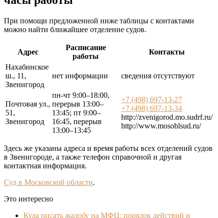
При помощи предложенной ниже таблицы с контактами
можно найти ближайшее отделение судов.
Расписание
Адрес
Контакты
работы
Нахабинское
ш., 11,
нет информации
сведения отсутствуют
Звенигород
пн-чт 9:00–18:00,
+7 (498) 697-13-27
Почтовая ул.,
перерыв 13:00–
+7 (498) 697-13-34
51,
13:45; пт 9:00–
http://zvenigorod.mo.sudrf.ru/
Звенигород
16:45, перерыв
http://www.mosoblsud.ru/
13:00–13:45
Здесь же указаны адреса и время работы всех отделений судов
в Звенигороде, а также телефон справочной и другая
контактная информация.
Суд в Московской области
.
Это интересно
Куда писать жалобу на МФЦ: порядок действий и