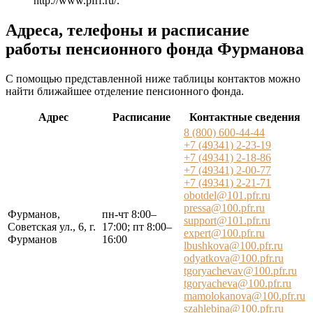
http://www.pfrf.ru/
.
Адреса, телефоны и расписание
работы пенсионного фонда Фурманова
С помощью представленной ниже таблицы контактов можно
найти ближайшее отделение пенсионного фонда.
Адрес
Расписание
Контактные сведения
8 (800) 600-44-44
+7 (49341) 2-23-19
+7 (49341) 2-18-86
+7 (49341) 2-00-77
+7 (49341) 2-21-71
obotdel@101.pfr.ru
pressa@100.pfr.ru
Фурманов,
пн-чт 8:00–
support@101.pfr.ru
Советская ул., 6, г.
17:00; пт 8:00–
expert@100.pfr.ru
Фурманов
16:00
lbushkova@100.pfr.ru
odyatkova@100.pfr.ru
tgoryachevav@100.pfr.ru
tgoryacheva@100.pfr.ru
mamolokanova@100.pfr.ru
szahlebina@100.pfr.ru