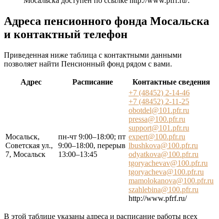
Мосальска доступен по ссылке
http://www.pfrf.ru/
.
Адреса пенсионного фонда Мосальска
и контактный телефон
Приведенная ниже таблица с контактными данными
позволяет найти Пенсионный фонд рядом с вами.
Адрес
Расписание
Контактные сведения
+7 (48452) 2-14-46
+7 (48452) 2-11-25
obotdel@101.pfr.ru
pressa@100.pfr.ru
support@101.pfr.ru
Мосальск,
пн-чт 9:00–18:00; пт
expert@100.pfr.ru
Советская ул.,
9:00–18:00, перерыв
lbushkova@100.pfr.ru
7, Мосальск
13:00–13:45
odyatkova@100.pfr.ru
tgoryachevav@100.pfr.ru
tgoryacheva@100.pfr.ru
mamolokanova@100.pfr.ru
szahlebina@100.pfr.ru
http://www.pfrf.ru/
В этой таблице указаны адреса и расписание работы всех