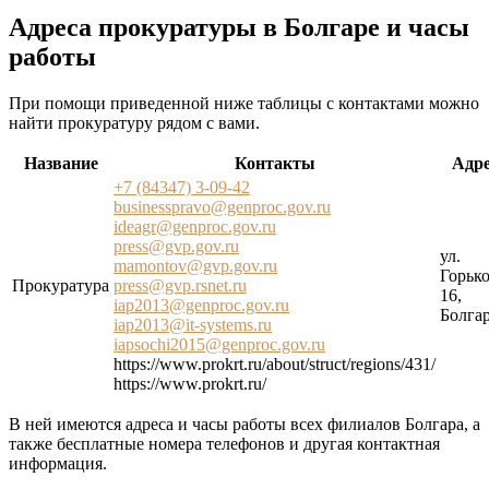
Адреса прокуратуры в Болгаре и часы
работы
При помощи приведенной ниже таблицы с контактами можно
найти прокуратуру рядом с вами.
Название
Контакты
Адр
+7 (84347) 3-09-42
businesspravo@genproc.gov.ru
ideagr@genproc.gov.ru
press@gvp.gov.ru
ул.
mamontov@gvp.gov.ru
Горько
Прокуратура
press@gvp.rsnet.ru
16,
iap2013@genproc.gov.ru
Болга
iap2013@it-systems.ru
iapsochi2015@genproc.gov.ru
https://www.prokrt.ru/about/struct/regions/431/
https://www.prokrt.ru/
В ней имеются адреса и часы работы всех филиалов Болгара, а
также бесплатные номера телефонов и другая контактная
информация.