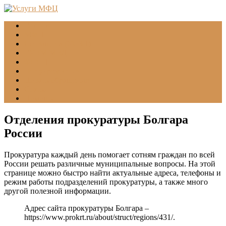
Главная
МФЦ
Соцзащита (УСЗН)
ГУВМ МВД
ФССП
Все учреждения
Подать обращение
Статьи
Помощь
Отделения прокуратуры Болгара
России
Прокуратура каждый день помогает сотням граждан по всей
России решать различные муниципальные вопросы. На этой
странице можно быстро найти актуальные адреса, телефоны и
режим работы подразделений прокуратуры, а также много
другой полезной информации.
Адрес сайта прокуратуры Болгара –
https://www.prokrt.ru/about/struct/regions/431/
.