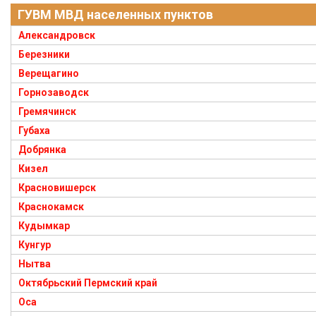
ГУВМ МВД населенных пунктов
Александровск
Березники
Верещагино
Горнозаводск
Гремячинск
Губаха
Добрянка
Кизел
Красновишерск
Краснокамск
Кудымкар
Кунгур
Нытва
Октябрьский Пермский край
Оса