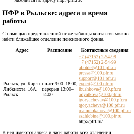
находится по адресу
http://pfrf.ru/
.
ПФР в Рыльске: адреса и время
работы
С помощью представленной ниже таблицы контактов можно
найти ближайшее отделение пенсионного фонда.
Адрес
Расписание
Контактные сведения
+7 (47152) 2-54-98
+7 (47152) 2-54-99
obotdel@101.pfr.ru
pressa@100.pfr.ru
support@101.pfr.ru
Рыльск, ул. Карла
пн-пт 9:00–18:00,
expert@100.pfr.ru
Либкнехта, 16А,
перерыв 13:00–
lbushkova@100.pfr.ru
Рыльск
14:00
odyatkova@100.pfr.ru
tgoryachevav@100.pfr.ru
tgoryacheva@100.pfr.ru
mamolokanova@100.pfr.ru
szahlebina@100.pfr.ru
http://pfrf.ru/
В ней имеются адреса и часы работы всех отделений