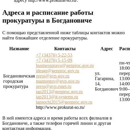
адресу
http://www.prokurat-so.ru/
.
Адреса и расписание работы
прокуратуры в Богдановиче
С помощью представленной ниже таблицы контактов можно
найти ближайшее отделение прокуратуры.
Название
Контакты
Адрес
Расп
+7 (34376) 5-22-53
+7 (34376) 5-15-09
пн-чт
businesspravo@genproc.gov.ru
18:00
ideagr@genproc.gov.ru
ул.
пере
Богдановичская
press@gvp.gov.ru
Гагарина,
13:00
городская
mamontov@gvp.gov.ru
14,
14:00
прокуратура
press@gvp.rsnet.ru
Богданович
9:00–
iap2013@genproc.gov.ru
пере
iap2013@it-systems.ru
13:00
iapsochi2015@genproc.gov.ru
http://www.prokurat-so.ru/
В ней имеются адреса и время работы всех филиалов в
Богдановиче, а также телефон горячей линии и другая
контактная информация.