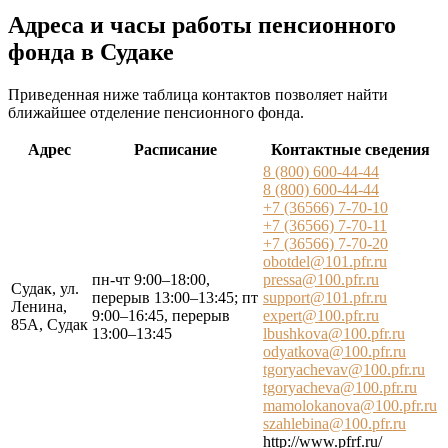
Адреса и часы работы пенсионного
фонда в Судаке
Приведенная ниже таблица контактов позволяет найти
ближайшее отделение пенсионного фонда.
Адрес
Расписание
Контактные сведения
8 (800) 600-44-44
8 (800) 600-44-44
+7 (36566) 7-70-10
+7 (36566) 7-70-11
+7 (36566) 7-70-20
obotdel@101.pfr.ru
пн-чт 9:00–18:00,
pressa@100.pfr.ru
Судак, ул.
перерыв 13:00–13:45; пт
support@101.pfr.ru
Ленина,
9:00–16:45, перерыв
expert@100.pfr.ru
85А, Судак
13:00–13:45
lbushkova@100.pfr.ru
odyatkova@100.pfr.ru
tgoryachevav@100.pfr.ru
tgoryacheva@100.pfr.ru
mamolokanova@100.pfr.ru
szahlebina@100.pfr.ru
http://www.pfrf.ru/